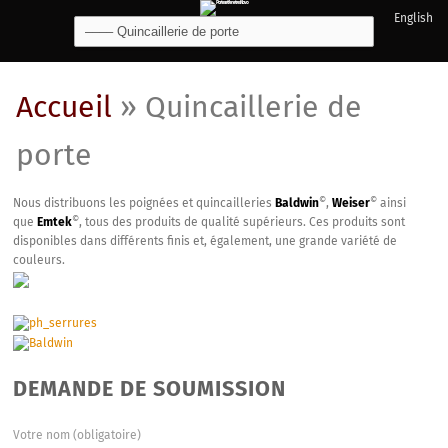
English
Accueil
»
Quincaillerie de
porte
©
©
Nous distribuons les poignées et quincailleries
Baldwin
,
Weiser
ainsi
©
que
Emtek
, tous des produits de qualité supérieurs. Ces produits sont
disponibles dans différents finis et, également, une grande variété de
couleurs.
DEMANDE DE SOUMISSION
Votre nom (obligatoire)