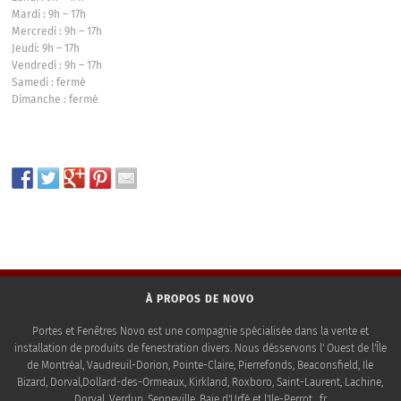
Mardi : 9h – 17h
Mercredi : 9h – 17h
Jeudi: 9h – 17h
Vendredi : 9h – 17h
Samedi : fermé
Dimanche : fermé
À PROPOS DE NOVO
Portes et Fenêtres Novo est une compagnie spécialisée dans la vente et
installation de produits de fenestration divers. Nous désservons l' Ouest de l'Île
de Montréal, Vaudreuil-Dorion, Pointe-Claire, Pierrefonds, Beaconsfield, Ile
Bizard, Dorval,Dollard-des-Ormeaux, Kirkland, Roxboro, Saint-Laurent, Lachine,
Dorval, Verdun, Senneville, Baie d'Urfé et l'Ile-Perrot . fr