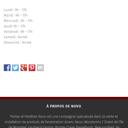
Lundi : 9h – 17h
Mardi : 9h – 17h
Mercredi : 9h – 17h
Jeudi: 9h – 17h
Vendredi : 9h – 17h
Samedi : fermé
Dimanche : fermé
À PROPOS DE NOVO
Portes et Fenêtres Novo est une compagnie spécialisée dans la vente et
installation de produits de fenestration divers. Nous désservons l' Ouest de l'Île
de Montréal, Vaudreuil-Dorion, Pointe-Claire, Pierrefonds, Beaconsfield, Ile